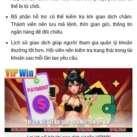
thể bị từ chối.
Bộ phận hỗ trợ có thể kiểm tra khi giao dịch chậm.
Thành viên nên lưu mã lệnh, thời gian gửi, thông tin
ngân hàng để đối chiếu.
Lịch sử giao dịch giúp người tham gia quản lý khoản
thưởng tốt hơn. Hội viên nên kiểm tra trạng thái trong tài
khoản sau mỗi lần tạo yêu cầu.