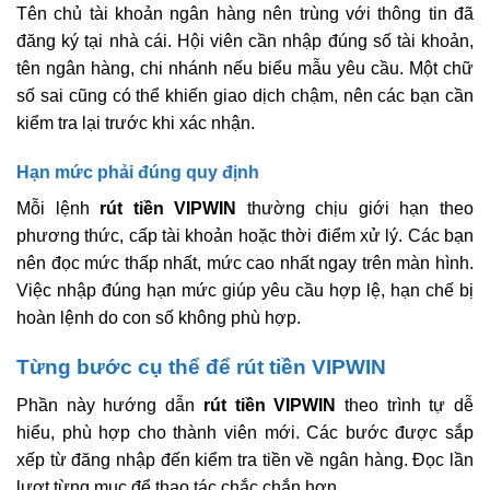
Tên chủ tài khoản ngân hàng nên trùng với thông tin đã
đăng ký tại nhà cái. Hội viên cần nhập đúng số tài khoản,
tên ngân hàng, chi nhánh nếu biểu mẫu yêu cầu. Một chữ
số sai cũng có thể khiến giao dịch chậm, nên các bạn cần
kiểm tra lại trước khi xác nhận.
Hạn mức phải đúng quy định
Mỗi lệnh
rút tiền VIPWIN
thường chịu giới hạn theo
phương thức, cấp tài khoản hoặc thời điểm xử lý. Các bạn
nên đọc mức thấp nhất, mức cao nhất ngay trên màn hình.
Việc nhập đúng hạn mức giúp yêu cầu hợp lệ, hạn chế bị
hoàn lệnh do con số không phù hợp.
Từng bước cụ thể để rút tiền VIPWIN
Phần này hướng dẫn
rút tiền VIPWIN
theo trình tự dễ
hiểu, phù hợp cho thành viên mới. Các bước được sắp
xếp từ đăng nhập đến kiểm tra tiền về ngân hàng. Đọc lần
lượt từng mục để thao tác chắc chắn hơn.