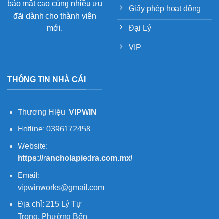
bảo mật cao cùng nhiều ưu
Giấy phép hoạt động
đãi dành cho thành viên
Đại Lý
mới.
VIP
THÔNG TIN NHÀ CÁI
Thương Hiệu:
VIPWIN
Hotline:
0396172458
Website:
https://rancholapiedra.com.mx/
Email:
vipwinworks@gmail.com
Địa chỉ:
215 Lý Tự
Trọng, Phường Bến